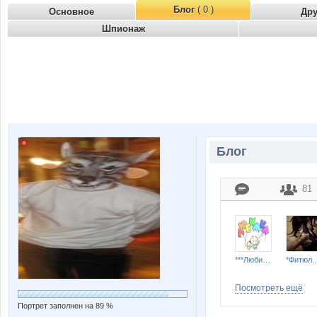
Блог
( 0 )
Основное
Др
Шпионаж
Блог
81
***Любимка***
*Фитюл
Посмотреть ещё
Портрет заполнен на 89 %