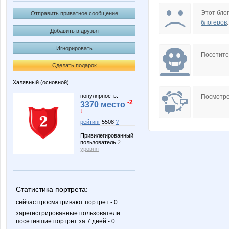
Kseniya Ishekovaa
Lenic
Этот блог
Отправить приватное сообщение
блогеров
.
Добавить в друзья
Игнорировать
Pristavochka
Radmir
Посетит
Сделать подарок
Халявный (основной)
adelnn
anniiss
популярность:
Посмотре
-2
3370 место
↓
рейтинг
5508
?
Привилегированный
inzin
julia-de
пользователь
2
уровня
kys1977
lena-andro
Статистика портрета:
сейчас просматривают портрет - 0
зарегистрированные пользователи
посетившие портрет за 7 дней - 0